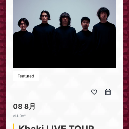
Featured
favorite_border
08 8月
ALL DAY
Khaki LIVE TOUR