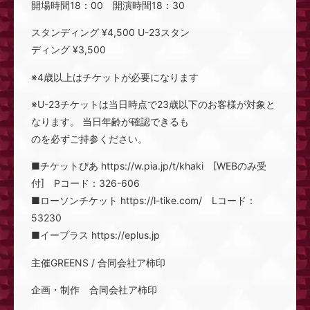
開場時間18：00 開演時間18：30
スタンディング ¥4,500 U-23スタン
ディング ¥3,500
※4歳以上はチケットが必要になります
※U-23チケットは当日時点で23歳以下のお客様が対象と
なります。 当日年齢が確認できるも
のを必ずご持参ください。
■チケットぴあ https://w.pia.jp/t/khaki [WEBのみ受
付] Pコード：326-606
■ローソンチケット https://l-tike.com/ Lコード：
53230
■イープラス https://eplus.jp
主催GREENS / 合同会社ア柿印
企画・制作 合同会社ア柿印